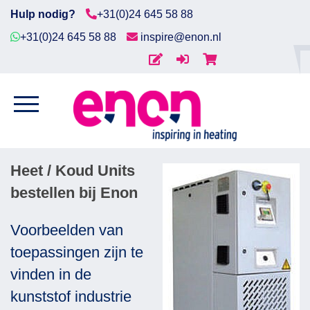
Hulp nodig?
+31(0)24 645 58 88
+31(0)24 645 58 88
inspire@enon.nl
Home
HEET / KOUD UNITS
Diensten
Home
/
Procesverwarming
/ Heet / Koud Units
Producten
Heet / Koud Units
Downloads
bestellen bij Enon
Markten
Voorbeelden van
toepassingen zijn te
Contact
vinden in de
kunststof industrie