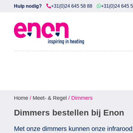
Hulp nodig?
+31(0)24 645 58 88
+31(0)24 645 
Home
Diensten
Producten
Downloads
Markten
Home
/
Meet- & Regel
/ Dimmers
Contact
Dimmers bestellen bij Enon
Met onze dimmers kunnen onze infrarood s