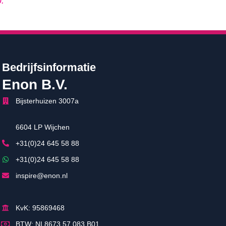
p
.
Bedrijfsinformatie
Enon B.V.
Bijsterhuizen 3007a
6604 LP Wijchen
+31(0)24 645 58 88
+31(0)24 645 58 88
inspire@enon.nl
KvK: 95869468
BTW: NL8673.57.083.B01