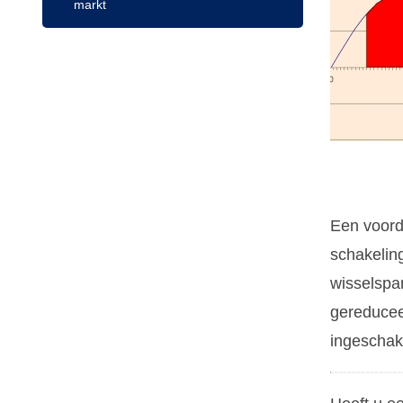
markt
Een voorde
schakelin
wisselspa
gereducee
ingeschake