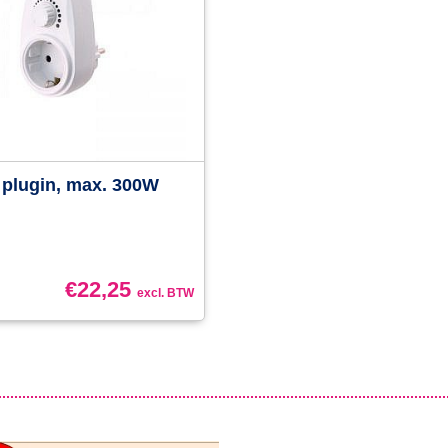
plugin, max. 300W
€
22,25
excl. BTW