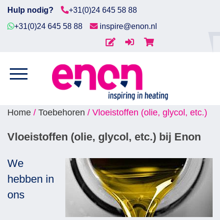
Hulp nodig?
+31(0)24 645 58 88
+31(0)24 645 58 88
inspire@enon.nl
Home
VLOEISTOFFEN (OLIE, GLYCOL,
Diensten
ETC.)
Producten
Home
/
Toebehoren
/ Vloeistoffen (olie, glycol, etc.)
Downloads
Vloeistoffen (olie, glycol, etc.) bij Enon
Markten
We
hebben in
Contact
ons