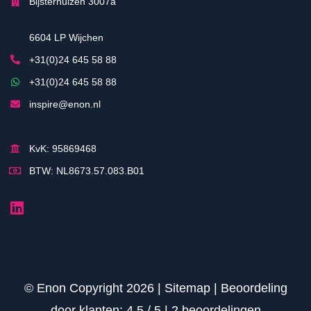
Bijsterhuizen 3007a
6604 LP Wijchen
+31(0)24 645 58 88
+31(0)24 645 58 88
inspire@enon.nl
KvK: 95869468
BTW: NL8673.57.083.B01
© Enon Copyright 2026 |
Sitemap
|
Beoordeling
door klanten:
4,5
/
5
|
2
beoordelingen