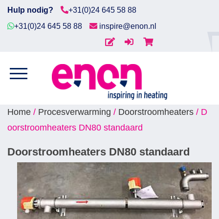
Hulp nodig?
+31(0)24 645 58 88
+31(0)24 645 58 88
inspire@enon.nl
Home
DOORSTROOMHEATERS DN80
Diensten
STANDAARD
Producten
Home
/
Procesverwarming
/
Doorstroomheaters
/ D
oorstroomheaters DN80 standaard
Downloads
Doorstroomheaters DN80 standaard
Markten
Contact