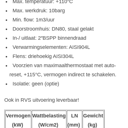
Max. temperatuur: +110°C
Max. werkdruk: 10barg
Min. flow: 1m3/uur
Doorstroomhuis: DN80, staal gelakt
In-/ uitlaat: 2″BSPP binnendraad
Verwarmingselementen: AISI904L
Flens: driehoekig AISI304L
Voorzien van maximaalthermostaat met auto-
reset, +115°C, vermogen indirect te schakelen.
Isolatie: geen (optie)
Ook in RVS uitvoering leverbaar!
Vermogen
Wattbelasting
LN
Gewicht
(kW)
(W/cm2)
(mm)
(kg)