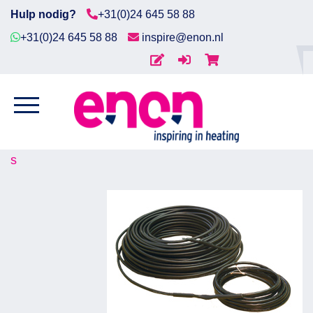
Hulp nodig?
+31(0)24 645 58 88
+31(0)24 645 58 88
inspire@enon.nl
Home
VERWARMINGSKABELS
Diensten
Home
/
Hellingbaanverwarming
/ Verwarmingskabel
Producten
s
Downloads
Markten
Contact