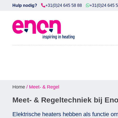
Hulp nodig?
+31(0)24 645 58 88
+31(0)24 645 
Home
Diensten
Producten
Downloads
Markten
Home
/ Meet- & Regel
Contact
Meet- & Regeltechniek bij En
Elektrische heaters hebben als functie om