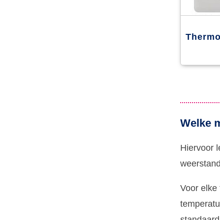
Thermo
Welke m
Hiervoor 
weerstand
Voor elke
temperatuu
standaard 