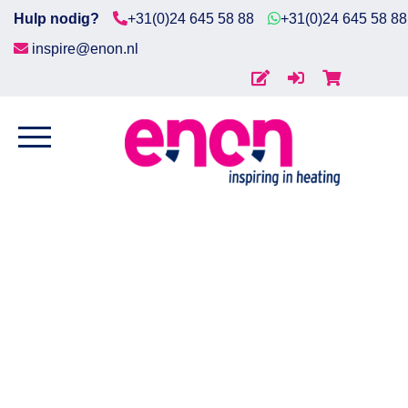
Hulp nodig?
+31(0)24 645 58 88
+31(0)24 645 58 88
inspire@enon.nl
Home
Home
/
Ruimteverwarming
/
Kastverwarmers
/ Kastve
Diensten
75W 120-250V AC/DC
Producten
Downloads
Markten
Contact