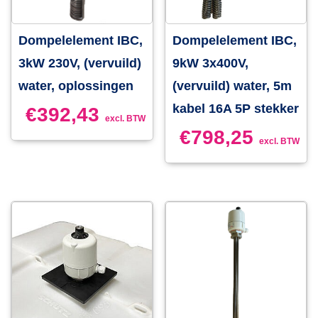
Dompelelement IBC,
Dompelelement IBC,
3kW 230V, (vervuild)
9kW 3x400V,
water, oplossingen
(vervuild) water, 5m
kabel 16A 5P stekker
€
392,43
excl. BTW
€
798,25
excl. BTW