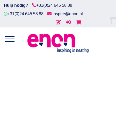
Hulp nodig?
+31(0)24 645 58 88
+31(0)24 645 58 88
inspire@enon.nl
Home
Home
/
Procesverwarming
/
Dompelaar
/
Metalen
Diensten
dompelelementen
/ Dompelelement IBC, 3kW 230V,
(vervuild) water, 2m kabel
Producten
Downloads
Markten
Contact