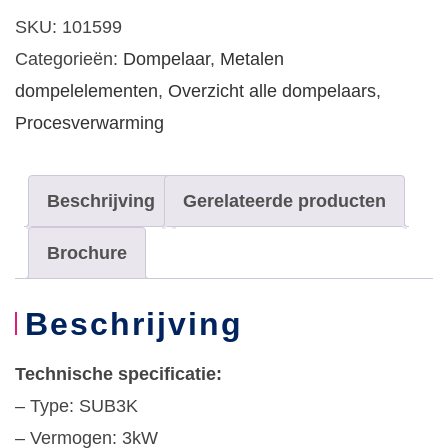
3kW
SKU:
101599
230V,
Categorieën:
Dompelaar
,
Metalen
(vervuild)
dompelelementen
,
Overzicht alle dompelaars
,
water,
Procesverwarming
2m
kabel
Beschrijving
Gerelateerde producten
aantal
Brochure
Beschrijving
Technische specificatie:
– Type: SUB3K
– Vermogen: 3kW