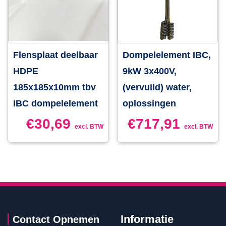
Flensplaat deelbaar
Dompelelement IBC,
HDPE
9kW 3x400V,
185x185x10mm tbv
(vervuild) water,
IBC dompelelement
oplossingen
€
30,69
€
717,91
excl. BTW
excl. BTW
Informatie
Contact Opnemen