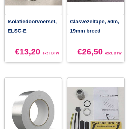
Isolatiedoorvoerset,
Glasvezeltape, 50m,
ELSC-E
19mm breed
€
13,20
€
26,50
excl. BTW
excl. BTW