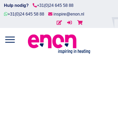
Hulp nodig?
+31(0)24 645 58 88
+31(0)24 645 58 88
inspire@enon.nl
Home
Home
/
Tracing
/
Zelflimiterende
Diensten
verwarmingskabel
/ Zelflimiterende
verwarmingskabel ESR-H-2-BOT-60 (max 200°C)
Producten
Downloads
Markten
Contact