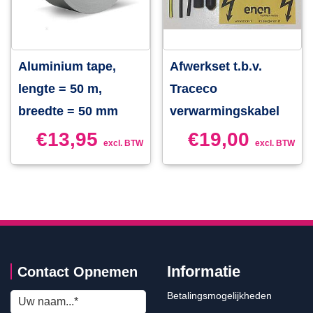
Aluminium tape,
Afwerkset t.b.v.
lengte = 50 m,
Traceco
breedte = 50 mm
verwarmingskabel
€
13,95
€
19,00
excl. BTW
excl. BTW
Informatie
Contact Opnemen
Betalingsmogelijkheden