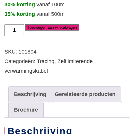
30% korting
vanaf 100m
35% korting
vanaf 500m
Toevoegen aan winkelwagen
Zelflimiterende
verwarmingskabel
ESR-
SKU:
101894
H-
Categorieën:
Tracing
,
Zelflimiterende
2-
verwarmingskabel
BOT-
60
Beschrijving
Gerelateerde producten
(max
200°C)
Brochure
aantal
Beschrijving