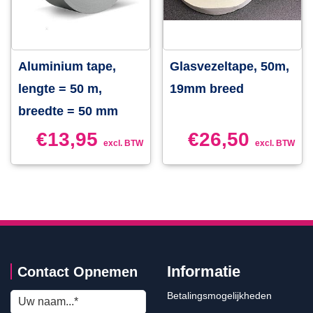
Aluminium tape,
Glasvezeltape, 50m,
lengte = 50 m,
19mm breed
breedte = 50 mm
€
13,95
€
26,50
excl. BTW
excl. BTW
Informatie
Contact Opnemen
Betalingsmogelijkheden