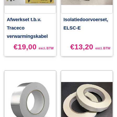
Afwerkset t.b.v.
Isolatiedoorvoerset,
Traceco
ELSC-E
verwarmingskabel
€
19,00
€
13,20
excl. BTW
excl. BTW