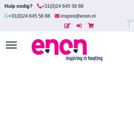
Hulp nodig?
+31(0)24 645 58 88
+31(0)24 645 58 88
inspire@enon.nl
Home
Home
/
Tracing
/
Zelflimiterende
Diensten
verwarmingskabel
/ Zelflimiterende
verwarmingskabel ESR-H-2-BOT-30 (max 200°C)
Producten
Downloads
Markten
Contact