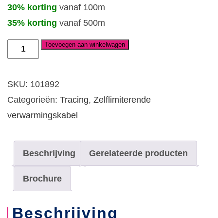
30% korting
vanaf 100m
35% korting
vanaf 500m
Toevoegen aan winkelwagen
Zelflimiterende
verwarmingskabel
ESR-
SKU:
101892
H-
Categorieën:
Tracing
,
Zelflimiterende
2-
verwarmingskabel
BOT-
30
Beschrijving
Gerelateerde producten
(max
200°C)
Brochure
aantal
Beschrijving