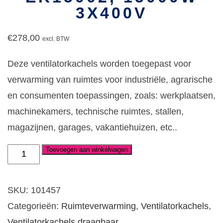
3X400V
€
278,00
excl. BTW
Deze ventilatorkachels worden toegepast voor
verwarming van ruimtes voor industriële, agrarische
en consumenten toepassingen, zoals: werkplaatsen,
machinekamers, technische ruimtes, stallen,
magazijnen, garages, vakantiehuizen, etc..
Toevoegen aan winkelwagen
Ventilatorkachel
Portable
type
SKU:
101457
EK15002,
Categorieën:
Ruimteverwarming
,
Ventilatorkachels
,
15000W
Ventilatorkachels draagbaar