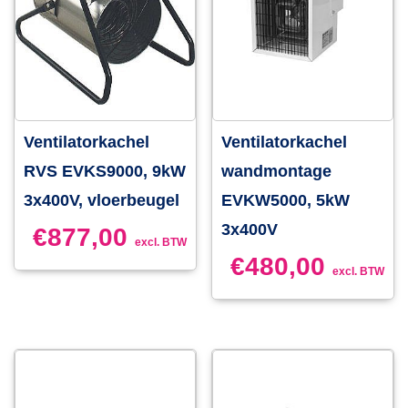
Ventilatorkachel
Ventilatorkachel
RVS EVKS9000, 9kW
wandmontage
3x400V, vloerbeugel
EVKW5000, 5kW
3x400V
€
877,00
excl. BTW
€
480,00
excl. BTW