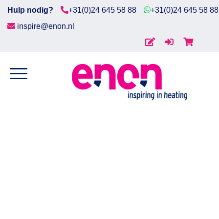
Hulp nodig?
+31(0)24 645 58 88
+31(0)24 645 58 88
inspire@enon.nl
Home
Home
/
Ruimteverwarming
/
Ventilatorkachels
/
Ventil
Diensten
draagbaar
/ Ventilatorkachel Portable type
EK15002, 15000W 3x400V
Producten
Downloads
Markten
Contact