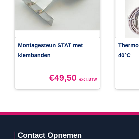
Montagesteun STAT met
Thermos
klembanden
40°C
€
49,50
excl. BTW
Contact Opnemen