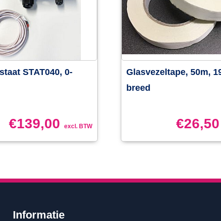
taat STAT040, 0-
Glasvezeltape, 50m, 
breed
€
139,00
€
26,50
excl. BTW
Informatie