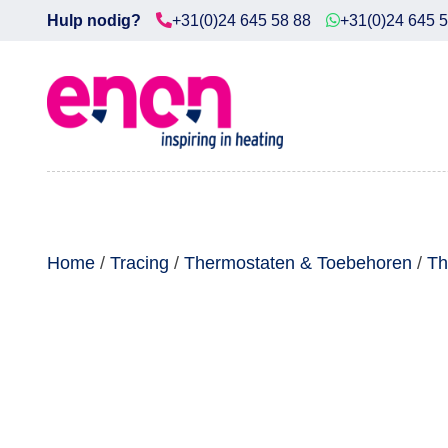
Hulp nodig?
+31(0)24 645 58 88
+31(0)24 645 
Home
Diensten
Producten
Downloads
Home
/
Tracing
/
Thermostaten & Toebehoren
/
Th
Markten
Contact