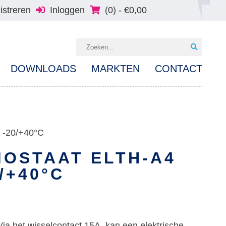
istreren
Inloggen
(0) -
€
0,00
DOWNLOADS
MARKTEN
CONTACT
 -20/+40°C
OSTAAT ELTH-A4
0/+40°C
Via het wisselcontact 15A, kan een elektrische