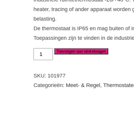
heater, tracing of ander apparaat word
belasting.
De thermostaat is IP65 en mag buiten of i
Toepassingen zijn te vinden in de industrie
Toevoegen aan winkelwagen
Ruimtethermostaat
ELTH-
A4
SKU:
101977
-20/+40°C
Categorieën:
Meet- & Regel
,
Thermostate
aantal