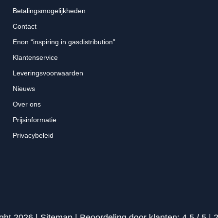
Betalingsmogelijkheden
Contact
Enon “inspiring in gasdistribution”
Klantenservice
Leveringsvoorwaarden
Nieuws
Over ons
Prijsinformatie
Privacybeleid
ght 2026 |
Sitemap
|
Beoordeling
door klanten:
4,5
/
5
|