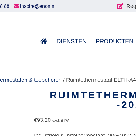
Reg
58 88
inspire@enon.nl
DIENSTEN
PRODUCTEN
ermostaten & toebehoren
/ Ruimtethermostaat ELTH-A4
RUIMTETHERM
-2
€
93,20
excl. BTW
Industriële ruimtethermostaat -20/+40°C. 