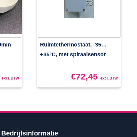
19mm
Ruimtethermostaat, -35…
+35°C, met spiraalsensor
€
72,45
excl. BTW
excl. BTW
Bedrijfsinformatie