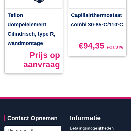
Teflon
Capillairthermostaat
dompelelement
combi 30-85°C/110°C
Cilindrisch, type R,
wandmontage
€
94,35
excl. BTW
Prijs op
aanvraag
Informatie
Contact Opnemen
Betalingsmogelijkheden