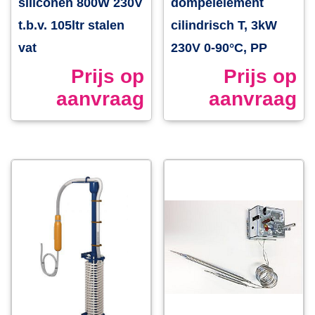
siliconen 800W 230V
dompelelement
t.b.v. 105ltr stalen
cilindrisch T, 3kW
vat
230V 0-90°C, PP
Prijs op
Prijs op
aanvraag
aanvraag