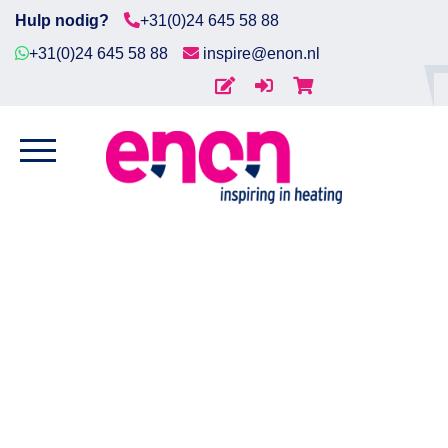
Hulp nodig?
+31(0)24 645 58 88
+31(0)24 645 58 88
inspire@enon.nl
Home
Home
/
Meet- &
Diensten
Regel
/
Temperatuursensoren
/ Pt100 3l, ø6x50mm,
2m FEP aansluitkabel
Producten
Downloads
Markten
Contact