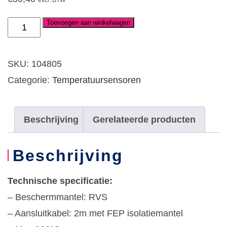
excl. BTW
Toevoegen aan winkelwagen
Pt100
3l,
ø6x50mm,
SKU:
104805
2m
Categorie:
Temperatuursensoren
FEP
aansluitkabel
Beschrijving
Gerelateerde producten
aantal
Beschrijving
Technische specificatie:
– Beschermmantel: RVS
– Aansluitkabel: 2m met FEP isolatiemantel