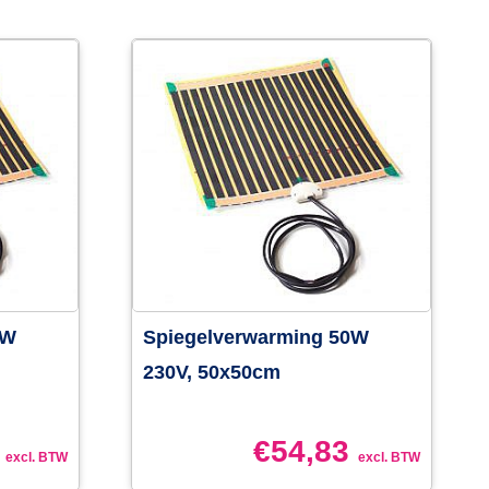
0W
Spiegelverwarming 50W
230V, 50x50cm
€
54,83
excl. BTW
excl. BTW