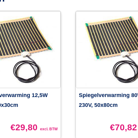
lverwarming 12,5W
Spiegelverwarming 8
30x30cm
230V, 50x80cm
€
29,80
€
70,82
excl. BTW