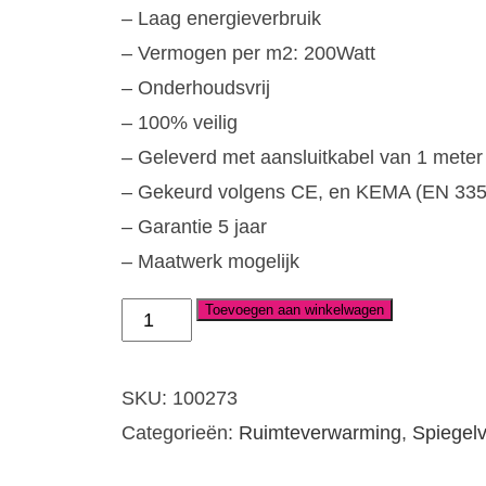
– Laag energieverbruik
– Vermogen per m2: 200Watt
– Onderhoudsvrij
– 100% veilig
– Geleverd met aansluitkabel van 1 meter
– Gekeurd volgens CE, en KEMA (EN 335-
– Garantie 5 jaar
– Maatwerk mogelijk
Toevoegen aan winkelwagen
Spiegelverwarming
26W
230V,
SKU:
100273
30x60cm
Categorieën:
Ruimteverwarming
,
Spiegel
aantal