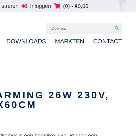
istreren
Inloggen
(0) -
€
0,00
DOWNLOADS
MARKTEN
CONTACT
RMING 26W 230V,
X60CM
kamer is een heerlijke luxe. Binnen een