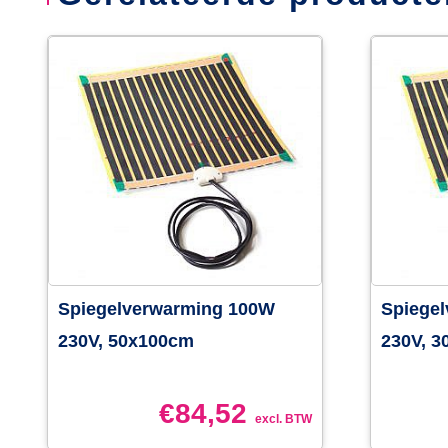
Spiegelverwarming 100W
Spiege
230V, 50x100cm
230V, 
€
84,52
excl. BTW