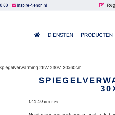
Reg
58 88
inspire@enon.nl
DIENSTEN
PRODUCTEN
Spiegelverwarming 26W 230V, 30x60cm
SPIEGELVERWA
30
€
41,10
excl. BTW
Nooit meer een beslagen spiegel in de bad