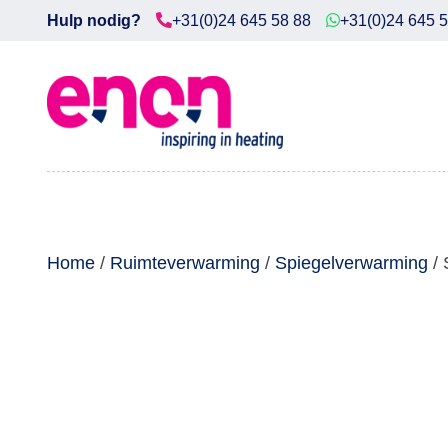
Hulp nodig?
+31(0)24 645 58 88
+31(0)24 645 
Home
Diensten
Producten
Downloads
Home
/
Ruimteverwarming
/
Spiegelverwarming
/ 
Markten
Contact