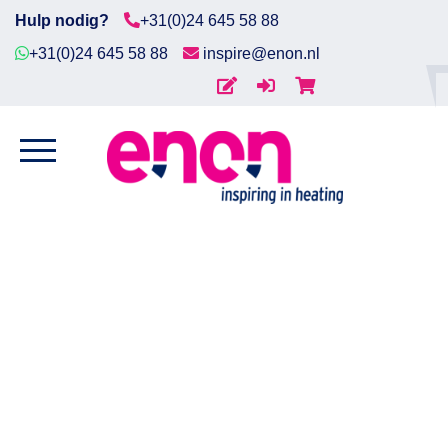
Hulp nodig?
+31(0)24 645 58 88
+31(0)24 645 58 88
inspire@enon.nl
Home
Home
/
Procesverwarming
/
Vatverwarmers
/
Silicone
Diensten
Vatverwarmers
/ Vatverwarmer, siliconen 1500W
230V t.b.v. 200ltr stalen vat
Producten
Downloads
Markten
Contact