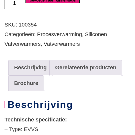
Toevoegen aan winkelwagen
Vatverwarmer,
siliconen
1500W
SKU:
100354
230V
Categorieën:
Procesverwarming
,
Siliconen
t.b.v.
Vatverwarmers
,
Vatverwarmers
200ltr
stalen
Beschrijving
Gerelateerde producten
vat
aantal
Brochure
Beschrijving
Technische specificatie:
– Type: EVVS