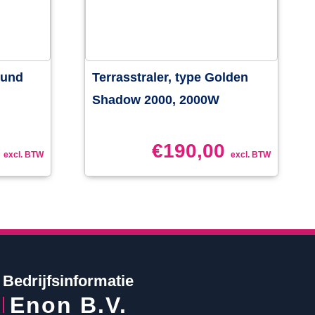
ound
Terrasstraler, type Golden
Shadow 2000, 2000W
€
190,00
excl. BTW
excl. BTW
Bedrijfsinformatie
Enon B.V.