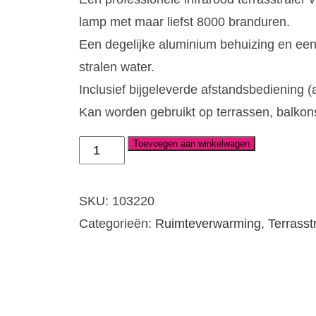
lamp met maar liefst 8000 branduren.
Een degelijke aluminium behuizing en ee
stralen water.
Inclusief bijgeleverde afstandsbediening
Kan worden gebruikt op terrassen, balkons,
Toevoegen aan winkelwagen
Terrasstraler,
type
Golden
SKU:
103220
2200
Categorieën:
Ruimteverwarming
,
Terrasst
Comfort
RCD,
2200W
aantal