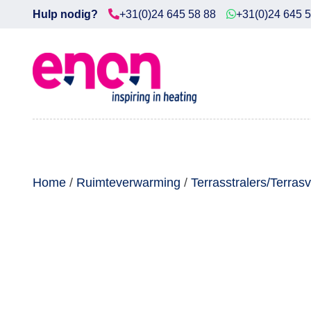
Hulp nodig?
+31(0)24 645 58 88
+31(0)24 645 
Home
Diensten
Producten
Downloads
Home
/
Ruimteverwarming
/
Terrasstralers/Terra
Markten
Contact