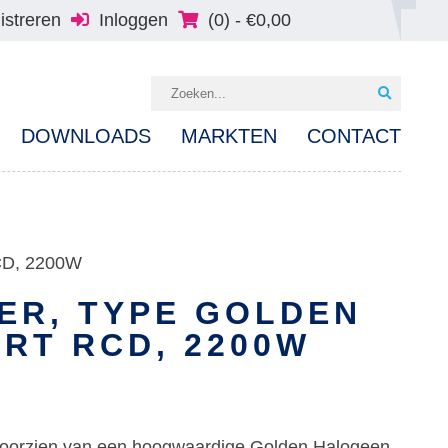
istreren
Inloggen
(0) -
€
0,00
DOWNLOADS
MARKTEN
CONTACT
RCD, 2200W
ER, TYPE GOLDEN
RT RCD, 2200W
r voorzien van een hoogwaardige Golden Halogeen