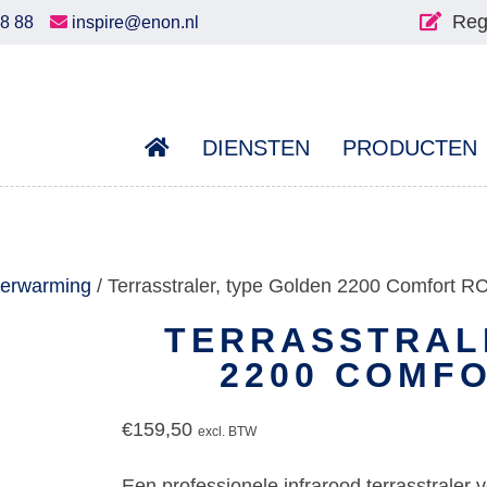
Reg
58 88
inspire@enon.nl
DIENSTEN
PRODUCTEN
sverwarming
/ Terrasstraler, type Golden 2200 Comfort 
TERRASSTRAL
2200 COMFO
€
159,50
excl. BTW
Een professionele infrarood terrasstrale