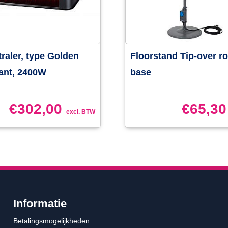
traler, type Golden
Floorstand Tip-over r
ant, 2400W
base
€
302,00
€
65,30
excl. BTW
Informatie
Betalingsmogelijkheden