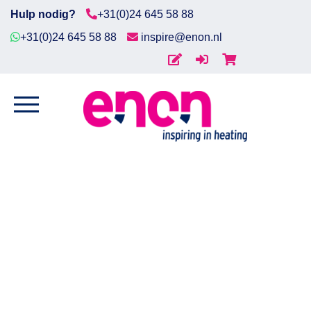
Hulp nodig?
+31(0)24 645 58 88
+31(0)24 645 58 88
inspire@enon.nl
Home
Home
/
Procesverwarming
/
Vatverwarmers
/
Geïsole
Diensten
vatverwarmers
/ Vatverwarmer geïsoleerd 50ltr,
250W 230V, 0…+90°C
Producten
Downloads
Markten
Contact