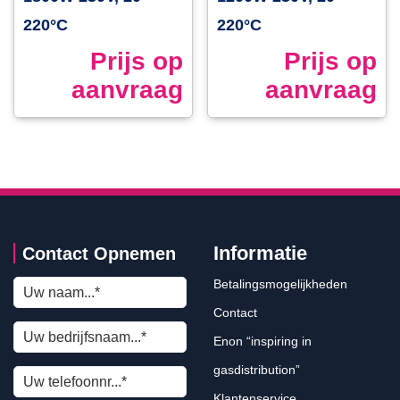
220°C
220°C
Prijs op
Prijs op
aanvraag
aanvraag
Informatie
Contact Opnemen
Betalingsmogelijkheden
Contact
Enon “inspiring in
gasdistribution”
Klantenservice