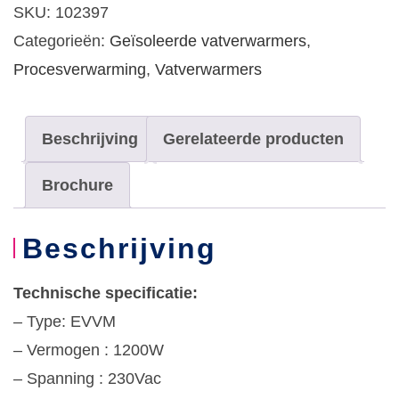
200ltr,
SKU:
102397
1200W
Categorieën:
Geïsoleerde vatverwarmers
,
230V,
Procesverwarming
,
Vatverwarmers
0...+40°C
aantal
Beschrijving
Gerelateerde producten
Brochure
Beschrijving
Technische specificatie:
– Type: EVVM
– Vermogen : 1200W
– Spanning : 230Vac