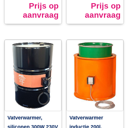
Prijs op
Prijs op
aanvraag
aanvraag
Vatverwarmer,
Vatverwarmer
siliconen 300W 230V
inductie 200l,