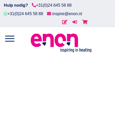
Hulp nodig?
+31(0)24 645 58 88
+31(0)24 645 58 88
inspire@enon.nl
Home
Home
/
Procesverwarming
/
Vatverwarmers
/
Geïsole
Diensten
vatverwarmers
/ Vatverwarmer geïsoleerd 200ltr,
1200W 230V, 0…+40°C
Producten
Downloads
Markten
Contact