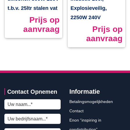
t.b.v. 25ltr stalen vat
Explosieveilig,
2250W 240V
Prijs op
aanvraag
Prijs op
aanvraag
Informatie
Contact Opnemen
Betalingsmogelijkheden
Contact
Enon “inspiring in
gasdistribution”