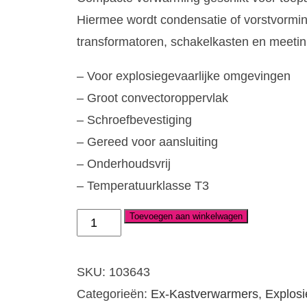
Hiermee wordt condensatie of vorstvormi
transformatoren, schakelkasten en meetin
– Voor explosiegevaarlijke omgevingen
– Groot convectoroppervlak
– Schroefbevestiging
– Gereed voor aansluiting
– Onderhoudsvrij
– Temperatuurklasse T3
Toevoegen aan winkelwagen
Ex-
kastverwarmer
250W
SKU:
103643
230V,
Categorieën:
Ex-Kastverwarmers
,
Explosi