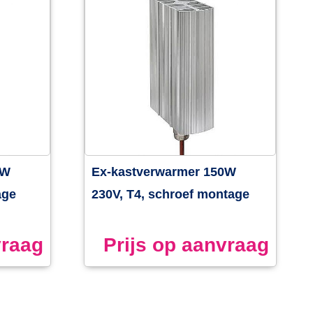
0W
Ex-kastverwarmer 150W
age
230V, T4, schroef montage
vraag
Prijs op aanvraag