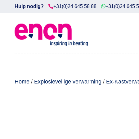
Hulp nodig?
+31(0)24 645 58 88
+31(0)24 645 
Home
Diensten
Producten
Downloads
Home
/
Explosieveilige verwarming
/
Ex-Kastverw
Markten
Contact