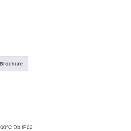
T3,
schroef
montage
aantal
Brochure
T200°C Db IP66