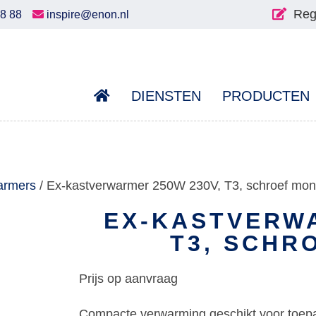
Reg
58 88
inspire@enon.nl
DIENSTEN
PRODUCTEN
armers
/ Ex-kastverwarmer 250W 230V, T3, schroef mon
EX-KASTVERWA
T3, SCHR
Prijs op aanvraag
Compacte verwarming geschikt voor toepa