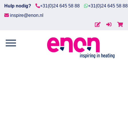
Hulp nodig?
+31(0)24 645 58 88
+31(0)24 645 58 88
inspire@enon.nl
Home
Home
/
Procesverwarming
/
Doorstroomheaters
/
Door
Diensten
DN80 standaard
/ Doorstroomheater 4xDN80, 36-
48kW, vloeistoffen, 5W/cm2
Producten
Downloads
Markten
Contact