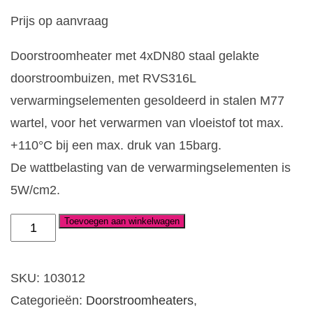
Prijs op aanvraag
Doorstroomheater met 4xDN80 staal gelakte
doorstroombuizen, met RVS316L
verwarmingselementen gesoldeerd in stalen M77
wartel, voor het verwarmen van vloeistof tot max.
+110°C bij een max. druk van 15barg.
De wattbelasting van de verwarmingselementen is
5W/cm2.
Toevoegen aan winkelwagen
Doorstroomheater
4xDN80,
36-
SKU:
103012
48kW,
Categorieën:
Doorstroomheaters
,