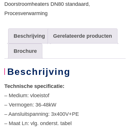
vloeistoffen,
Doorstroomheaters DN80 standaard
,
5W/cm2
Procesverwarming
aantal
Beschrijving
Gerelateerde producten
Brochure
Beschrijving
Technische specificatie:
– Medium: vloeistof
– Vermogen: 36-48kW
– Aansluitspanning: 3x400V+PE
– Maat Ln: vlg. onderst. tabel