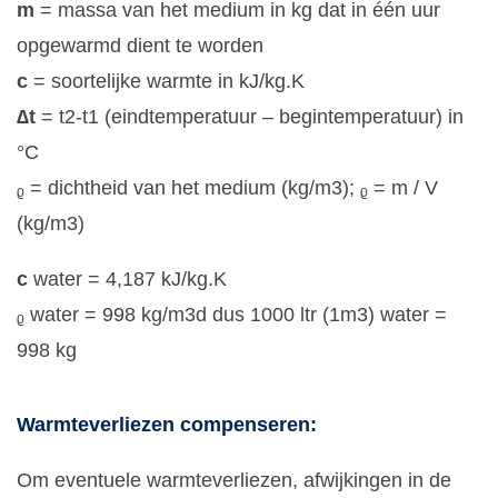
m
= massa van het medium in kg dat in één uur
opgewarmd dient te worden
c
= soortelijke warmte in kJ/kg.K
∆t
= t2-t1 (eindtemperatuur – begintemperatuur) in
°C
ᵨ = dichtheid van het medium (kg/m3); ᵨ = m / V
(kg/m3)
c
water = 4,187 kJ/kg.K
ᵨ water = 998 kg/m3d dus 1000 ltr (1m3) water =
998 kg
Warmteverliezen compenseren:
Om eventuele warmteverliezen, afwijkingen in de