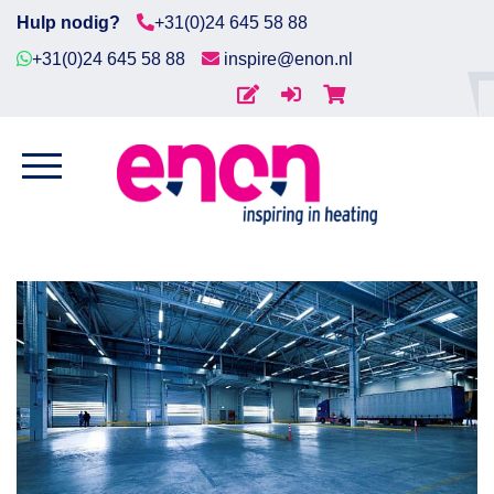
Hulp nodig?
+31(0)24 645 58 88
+31(0)24 645 58 88
inspire@enon.nl
Home
HOEVEEL
Diensten
VERMOGEN IS ER
NODIG?
Producten
Downloads
Markten
Contact