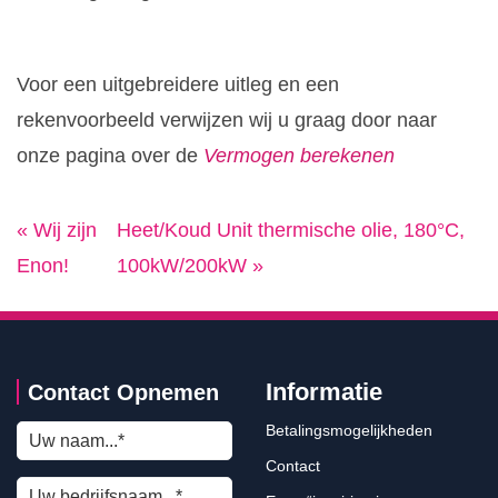
Voor een uitgebreidere uitleg en een
rekenvoorbeeld verwijzen wij u graag door naar
onze pagina over de
Vermogen berekenen
«
Wij zijn
Heet/Koud Unit thermische olie, 180°C,
Enon!
100kW/200kW
»
Informatie
Contact Opnemen
Betalingsmogelijkheden
Contact